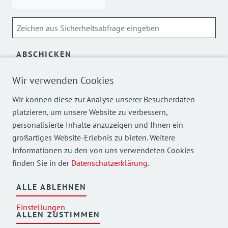
ABSCHICKEN
Wir verwenden Cookies
Über die Verarbeitung meiner personenbezogenen Daten
kann ich mich
hier
informieren.
Wir können diese zur Analyse unserer Besucherdaten
platzieren, um unsere Website zu verbessern,
personalisierte Inhalte anzuzeigen und Ihnen ein
großartiges Website-Erlebnis zu bieten. Weitere
Informationen zu den von uns verwendeten Cookies
finden Sie in der
Datenschutzerklärung
.
Mehr Einblicke in unsere Arbeit finden Sie auch auf
unseren Social Media Kanälen.
ALLE ABLEHNEN
Einstellungen
ALLEN ZUSTIMMEN