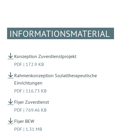
bieten wir folgende Aufgaben und Tätigkeiten
an:
Durchführung einfacher Reparatur- und
INFORMATIONSMATERIAL
Renovierungsarbeiten
Gartenarbeiten
Konzeption Zuverdienstprojekt
Betreuung der Lagerräume
PDF
|
172.9 KB
Entsorgung der Wertstoffe
Rahmenkonzeption Sozialtherapeutische
Einrichtungen
Zuverdienst
PDF
|
116.73 KB
Flyer Zuverdienst
PDF
|
769.46 KB
Flyer BEW
PDF
|
1.31 MB