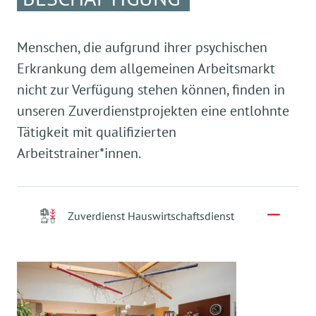
Das Betreute Einzelwohnen (BEW) ist ein
ambulantes Betreuungsangebot für
Menschen
mit einer psychischen Erkrankung
. Neben einer
Menschen, die aufgrund ihrer psychischen
eigenen Wohnung benötigen Sie ein hohes Maß
Erkrankung dem allgemeinen Arbeitsmarkt
an Selbständigkeit, brauchen in einigen
nicht zur Verfügung stehen können, finden in
Bereichen des täglichen Lebens aber noch
Unterstützung.
unseren Zuverdienstprojekten eine entlohnte
Tätigkeit mit qualifizierten
Betreutes Einzelwohnen
Arbeitstrainer*innen.
Zuverdienst Hauswirtschaftsdienst